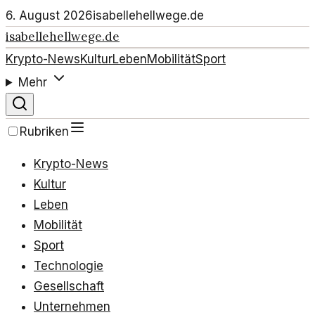
6. August 2026
isabellehellwege.de
isabellehellwege.de
Krypto-News
Kultur
Leben
Mobilität
Sport
Mehr
Rubriken
Krypto-News
Kultur
Leben
Mobilität
Sport
Technologie
Gesellschaft
Unternehmen