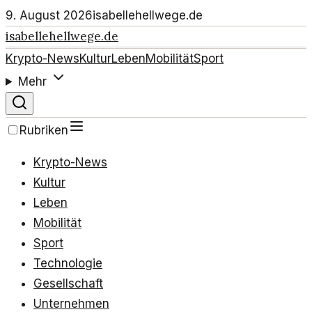
9. August 2026
isabellehellwege.de
isabellehellwege.de
Krypto-News
Kultur
Leben
Mobilität
Sport
Mehr
Rubriken
Krypto-News
Kultur
Leben
Mobilität
Sport
Technologie
Gesellschaft
Unternehmen