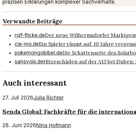
präzisen Erklärungen komplexer Sachverhalte.
Verwandte Beiträge
Der neue Wilhermsdorfer Marktgeme
rolf-flicke.de
Ein Spieler räumt auf: 10 Jahre verges
cie-mo.de
Die Schattenseite des Solarb
pokemongobibel.de
Hitzeschäden auf der A13 bei Duben: S
sansvoix.de
Auch interessant
27. Juli 2026
Julia Richter
Senda Global: Fachkräfte für die internation
28. Juni 2026
Nina Hofmann