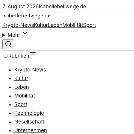
7. August 2026
isabellehellwege.de
isabellehellwege.de
Krypto-News
Kultur
Leben
Mobilität
Sport
Mehr
Rubriken
Krypto-News
Kultur
Leben
Mobilität
Sport
Technologie
Gesellschaft
Unternehmen