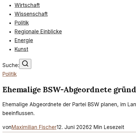
Wirtschaft
Wissenschaft
Politik
Regionale Einblicke
Energie
Kunst
Suche:
Politik
Ehemalige BSW-Abgeordnete gründ
Ehemalige Abgeordnete der Partei BSW planen, im Land
beeinflussen.
von
Maximilian Fischer
12. Juni 2026
2
Min Lesezeit